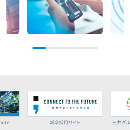
LIT
IR
Rol
中期経営
INFORMATION
Visio
IR情報
ote
新卒採用サイト
三井グル