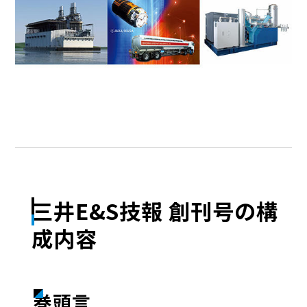
三井E&S技報 創刊号の構
成内容
巻頭言