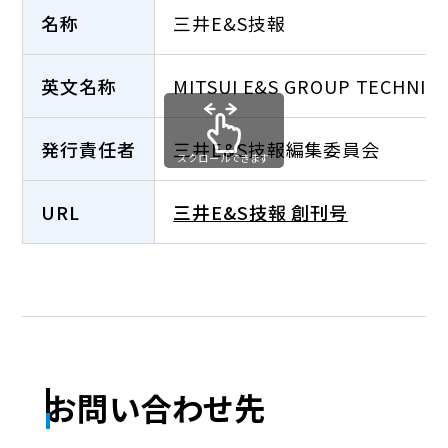
名称
三井E&S技報
英文名称
MITSUI E&S GROUP TECHNICA
発行責任者
三井E&S技報編集委員会
スクロールできます
URL
三井E&S技報 創刊号
お問い合わせ先