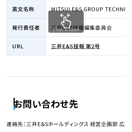
英文名称
MITSUI E&S GROUP TECHNICA
発行責任者
三井E&S技報編集委員会
スクロールできます
URL
三井E&S技報 第2号
お問い合わせ先
連絡先：三井E&Sホールディングス 経営企画部 広