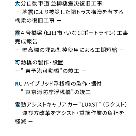
大分自動車道 並柳橋震災復旧工事
－ 地震により被災した鋼トラス構造を有する
橋梁の復旧工事 －
霞4 号橋梁（四日市・いなばポートライン）工事
完成報告
－ 壁高欄の埋設型枠使用による工期短縮 －
可動橋の製作・設置
－" 東予港可動橋"の竣工 －
PC ハイブリッド浮桟橋の製作・据付
－" 東京消防庁浮桟橋"の竣工 －
電動アシストキャリアカー"LUXST"（ラクスト）
－ 運び方改革をアシスト・重筋作業の負担を
軽減 －