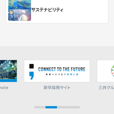
サステナビリティ
三井グループ 350周年記念事業サイ
三井E&
ト