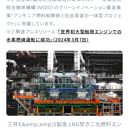
総合開発機構（NEDO）のグリーンイノベーション基金事
業「アンモニア燃料船開発と社会実装の一体型プロジェ
クト」に参画しています。
※2 関連プレスリリース：
「世界初大型舶用エンジンでの
水素燃焼運転に成功」（2024年3月7日）
三井E&amp;amp;S製造 LNG焚き二元燃料エン