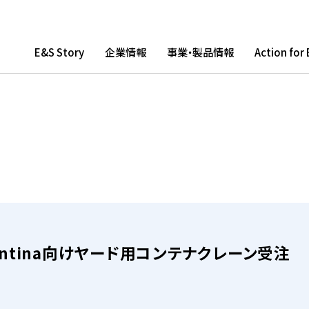
E&S Story
企業情報
事業・製品情報
Action for
E&S Story
COMPANY
PRODUCTS
企業情報
事業・製品情報
gentina向けヤード用コンテナクレーン受注
E&S