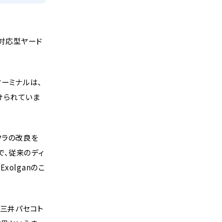
環境対応型ヤード
物流システム
中期
ターミナルは、
けられていま
フラの改良を
で、従来のディ
olganのこ
び三井パセコト