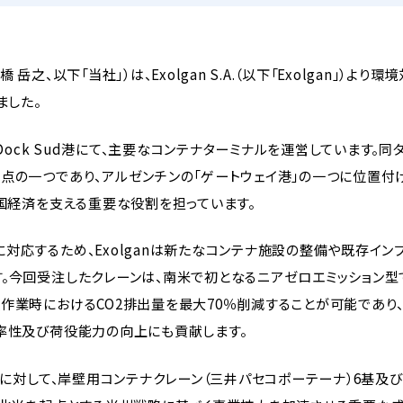
、以下「当社」）は、Exolgan S.A.（以下「Exolgan」）より
ました。
Dock Sud港にて、主要なコンテナターミナルを運営しています。同
点の一つであり、アルゼンチンの「ゲートウェイ港」の一つに位置付
同国経済を支える重要な役割を担っています。
対応するため、Exolganは新たなコンテナ施設の整備や既存イン
。今回受注したクレーンは、南米で初となるニアゼロエミッション型
業時におけるCO2排出量を最大70％削減することが可能であり、Ex
率性及び荷役能力の向上にも貢献します。
様に対して、岸壁用コンテナクレーン（三井パセコポーテーナ）6基及