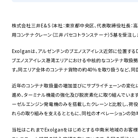
株式会社三井E&S（本社：東京都中央区、代表取締役社長：高橋 岳之
用コンテナクレーン（三井パセコトランステーナ）5基を受注し
Exolganは、アルゼンチンのブエノスアイレス近郊に位置する
ブエノスアイレス港湾エリアにおける中核的なコンテナ取扱拠
す。同エリア全体のコンテナ貨物の約40％を取り扱うなど、
近年のコンテナ取扱量の増加並びにサプライチェーンの変化に
進め、ターミナル機能の強化及び脱炭素化に取り組んでいます
ーゼルエンジン発電機のみを搭載したクレーンと比較し、荷役作
れらの取り組みを支えるとともに、同社のオペレーションの効
当社はこれまでExolganをはじめとする中南米地域のお客