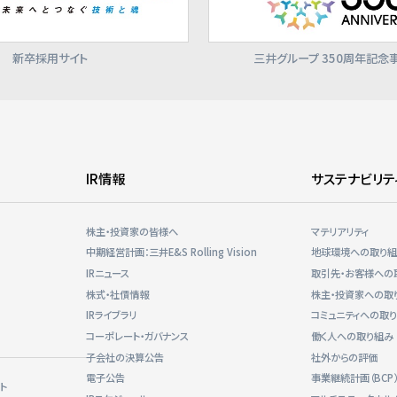
新卒採用サイト
三井グループ 350周年記念
IR情報
サステナビリテ
株主・投資家の皆様へ
マテリアリティ
中期経営計画：三井E&S Rolling Vision
地球環境への取り
IRニュース
取引先・お客様への
株式・社債情報
株主・投資家への取
IRライブラリ
コミュニティへの取
コーポレート・ガバナンス
働く人への取り組み
子会社の決算公告
社外からの評価
電子公告
事業継続計画（BCP
ト