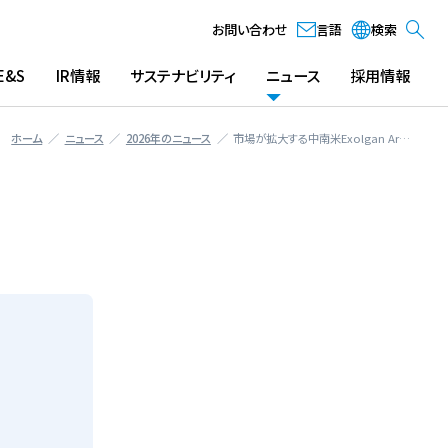
お問い合わせ
言語
検索
 E&S
IR情報
サステナビリティ
ニュース
採用情報
ホーム
ニュース
2026年のニュース
市場が拡大する中南米Exolgan Ar…
IR INFORMATION
SUSTAINABILITY
マーケティング： Digital Tech
会社概要
IR情報
サステナビリティ
イノベーション： Digital Techn
取締役
イノベーション： Green Techn
経営コンセプ
沿革
拠点一覧
グループ会社
 Story
社長メッセージ
成長事業推進
株
コンプライア