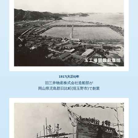
1917(大正6)年
旧三井物産株式会社造船部が
岡山県児島郡日比町(現玉野市)で創業