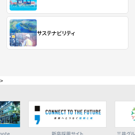
サステナビリティ
>
ote
新卒採用サイト
三井グル